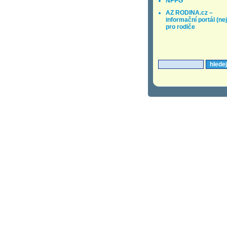
NPPG
AZ RODINA.cz –
informační portál (ne
pro rodiče