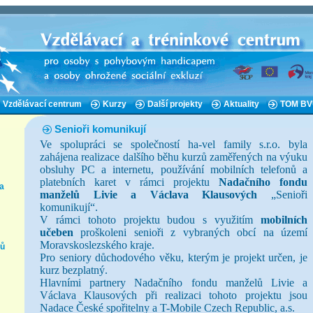
Vzdělávací centrum
Kurzy
Další projekty
Aktuality
TOM B
Senioři komunikují
Ve spolupráci se společností ha-vel family s.r.o. byla
zahájena realizace dalšího běhu kurzů zaměřených na výuku
obsluhy PC a internetu, používání mobilních telefonů a
platebních karet v rámci projektu
Nadačního fondu
a
manželů Livie a Václava Klausových
„Senioři
komunikují“.
V rámci tohoto projektu budou s využitím
mobilních
učeben
proškoleni senioři z vybraných obcí na území
Moravskoslezského kraje.
tů
Pro seniory důchodového věku, kterým je projekt určen, je
kurz bezplatný.
Hlavními partnery Nadačního fondu manželů Livie a
Václava Klausových při realizaci tohoto projektu jsou
Nadace České spořitelny a T-Mobile Czech Republic, a.s.