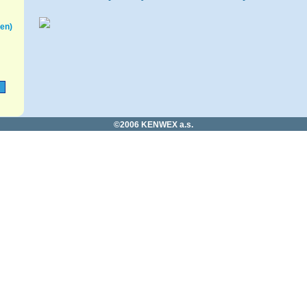
jen)
©2006 KENWEX a.s.